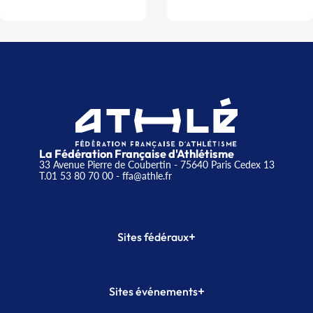
La Fédération Française d'Athlétisme
33 Avenue Pierre de Coubertin - 75640 Paris Cedex 13
T.01 53 80 70 00
- ffa@athle.fr
+
Sites fédéraux
SI-FFA
CALORG
+
Sites événements
Plateforme Formation