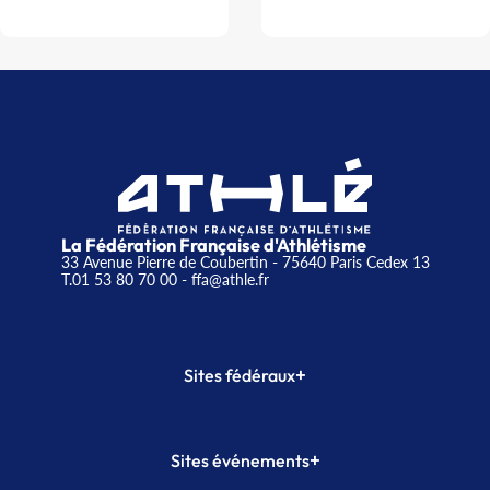
La Fédération Française d'Athlétisme
33 Avenue Pierre de Coubertin - 75640 Paris Cedex 13
T.01 53 80 70 00
- ffa@athle.fr
+
Sites fédéraux
SI-FFA
CALORG
+
Sites événements
Plateforme Formation