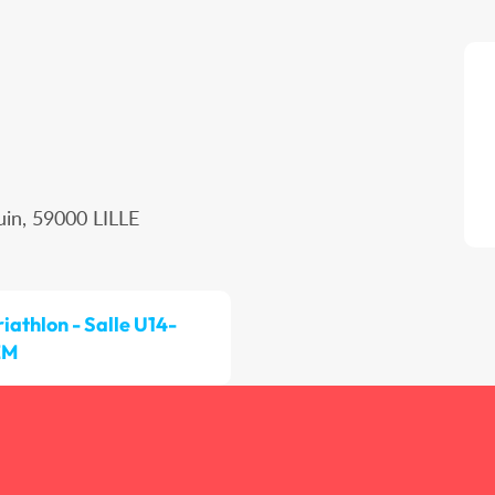
uin, 59000 LILLE
riathlon - Salle U14-
EM