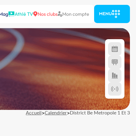
 Mag
Athlé TV
Nos clubs
Mon compte
MENU
Accueil
>
Calendrier
>
District Be Metropole 1 Et 3