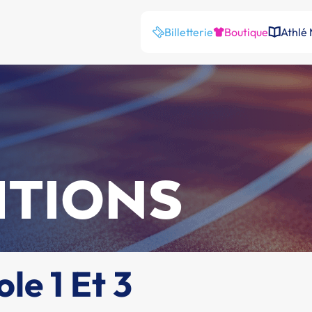
Billetterie
Boutique
Athlé
ITIONS
le 1 Et 3