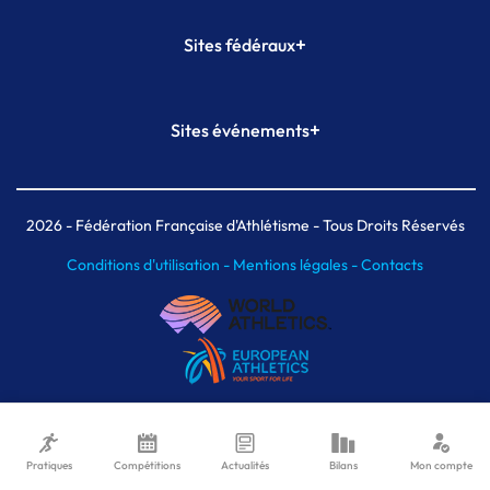
+
Sites fédéraux
SI-FFA
CALORG
+
Sites événements
Plateforme Formation
Meeting de Paris
Meeting de Paris indoor
MAIF Ekiden de Paris
2026
- Fédération Française d'Athlétisme - Tous Droits Réservés
Conditions d'utilisation -
Mentions légales -
Contacts
Pratiques
Compétitions
Actualités
Bilans
Mon compte