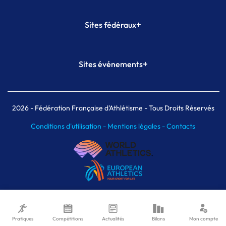
+
Sites fédéraux
SI-FFA
CALORG
+
Sites événements
Plateforme Formation
Meeting de Paris
Meeting de Paris indoor
MAIF Ekiden de Paris
2026
- Fédération Française d'Athlétisme - Tous Droits Réservés
Conditions d'utilisation -
Mentions légales -
Contacts
Pratiques
Compétitions
Actualités
Bilans
Mon compte