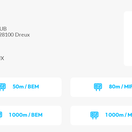
LUB
, 28100 Dreux
UX
50m / BEM
80m / MI
1 000m / BEM
1 000m / M