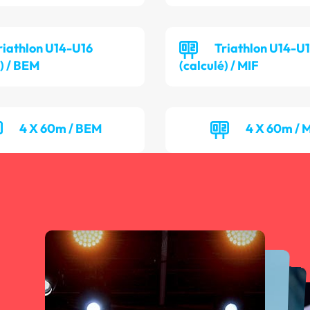
riathlon U14-U16
Triathlon U14-U
é) / BEM
(calculé) / MIF
4 X 60m / BEM
4 X 60m / 