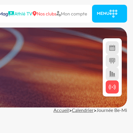
 Mag
Athlé TV
Nos clubs
Mon compte
MENU
Accueil
>
Calendrier
>
Journée Be-Mi