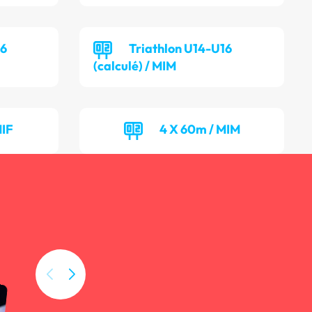
16
Triathlon U14-U16
(calculé) / MIM
MIF
4 X 60m / MIM