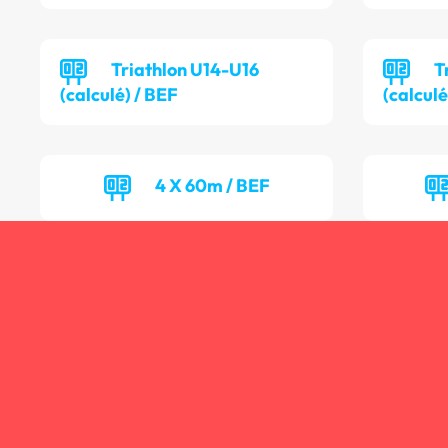
Triathlon U14-U16
T
(calculé) / BEF
(calcul
4 X 60m / BEF