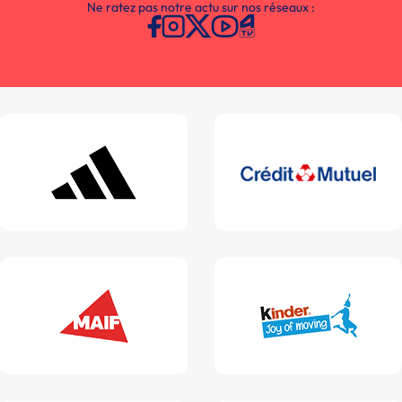
Ne ratez pas notre actu sur nos réseaux :