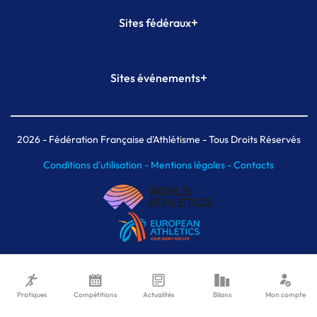
+
Sites fédéraux
SI-FFA
CALORG
+
Sites événements
Plateforme Formation
Meeting de Paris
Meeting de Paris indoor
MAIF Ekiden de Paris
2026
- Fédération Française d'Athlétisme - Tous Droits Réservés
Conditions d'utilisation -
Mentions légales -
Contacts
Pratiques
Compétitions
Actualités
Bilans
Mon compte