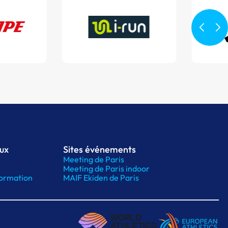
aux
Sites événements
Meeting de Paris
Meeting de Paris indoor
ormation
MAIF Ekiden de Paris