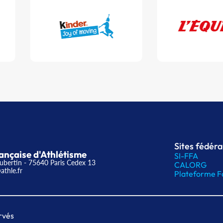
Sites fédér
ançaise d'Athlétisme
SI-FFA
ubertin - 75640 Paris Cedex 13
CALORG
athle.fr
Plateforme F
rvés