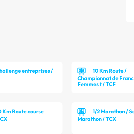
hallenge entreprises /
10 Km Route /
Championnat de France
Femmes t / TCF
0 Km Route course
1/2 Marathon / S
TCX
Marathon / TCX