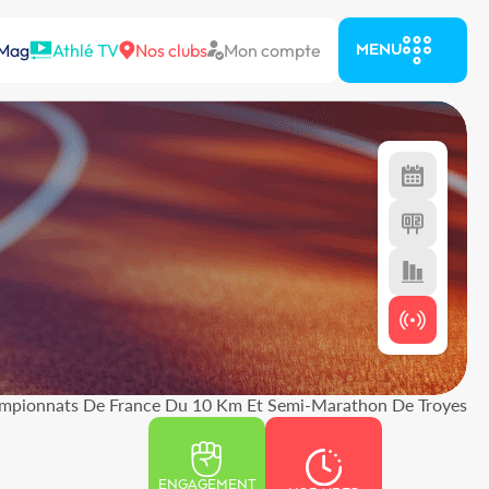
 Mag
Athlé TV
Nos clubs
Mon compte
MENU
mpionnats De France Du 10 Km Et Semi-Marathon De Troyes
ENGAGEMENT