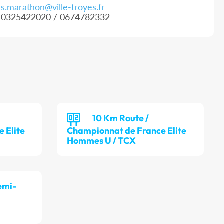
s.marathon@ville-troyes.fr
0325422020 / 0674782332
10 Km Route /
 Elite
Championnat de France Elite
Hommes U / TCX
emi-