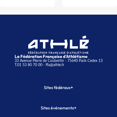
La Fédération Française d'Athlétisme
33 Avenue Pierre de Coubertin - 75640 Paris Cedex 13
T.01 53 80 70 00
- ffa@athle.fr
+
Sites fédéraux
SI-FFA
CALORG
+
Sites événements
Plateforme Formation
Meeting de Paris