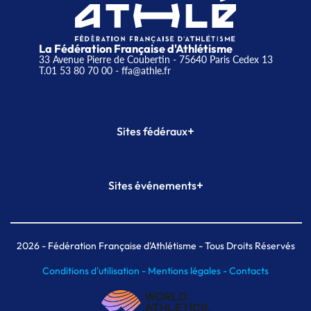
La Fédération Française d'Athlétisme
33 Avenue Pierre de Coubertin - 75640 Paris Cedex 13
T.01 53 80 70 00
- ffa@athle.fr
+
Sites fédéraux
SI-FFA
CALORG
+
Sites événements
Plateforme Formation
Meeting de Paris
Meeting de Paris indoor
MAIF Ekiden de Paris
2026
- Fédération Française d'Athlétisme - Tous Droits Réservés
Conditions d'utilisation -
Mentions légales -
Contacts