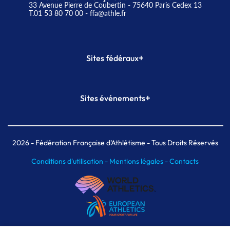
33 Avenue Pierre de Coubertin - 75640 Paris Cedex 13
T.01 53 80 70 00
- ffa@athle.fr
+
Sites fédéraux
SI-FFA
CALORG
+
Sites événements
Plateforme Formation
Meeting de Paris
Meeting de Paris indoor
MAIF Ekiden de Paris
2026
- Fédération Française d'Athlétisme - Tous Droits Réservés
Conditions d'utilisation -
Mentions légales -
Contacts