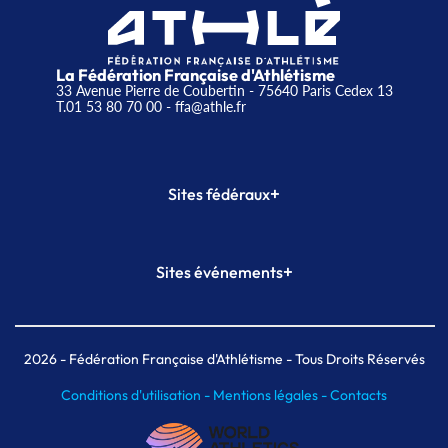
La Fédération Française d'Athlétisme
33 Avenue Pierre de Coubertin - 75640 Paris Cedex 13
T.01 53 80 70 00
- ffa@athle.fr
+
Sites fédéraux
SI-FFA
CALORG
+
Sites événements
Plateforme Formation
Meeting de Paris
Meeting de Paris indoor
MAIF Ekiden de Paris
2026
- Fédération Française d'Athlétisme - Tous Droits Réservés
Conditions d'utilisation -
Mentions légales -
Contacts