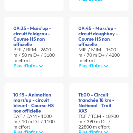
09:35 - Mars'up -
09:45 - Mars'up -
circuit feldgrau -
circuit doughboy -
Course HS non
Course HS non
officielle
officielle
BEF / BEM - 2600
MIF / MIM - 3500
m / 50 m D+ / 3100
m / 70 m D+ / 4200
m effort
m effort
Plus d'infos
Plus d'infos
10:15 - Animation
11:00 - Circuit
mars'up - circuit
tranchée 18 km -
bleuet - Course HS
National - Trail
non officielle
XXS
EAF / EAM - 1000
TCF / TCM - 18900
m / 10 m D+ / 1100
m / 390 m D+ /
m effort
22800 m effort
Plus d'infos
Plus d'infos