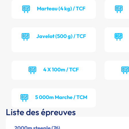
Marteau (4 kg) / TCF
Javelot (500 g) / TCF
4 X 100m / TCF
5 000m Marche / TCM
Liste des épreuves
2000m steeple (76)