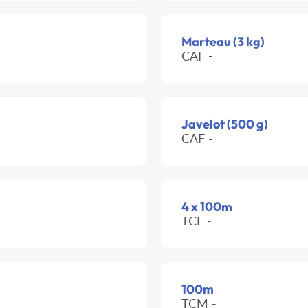
Marteau (3 kg)
CAF -
Javelot (500 g)
CAF -
4 x 100m
TCF -
100m
TCM -