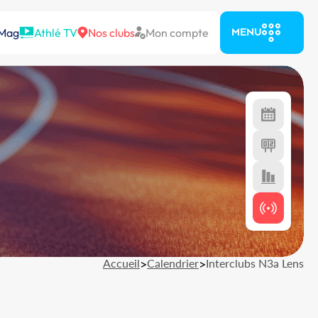
 Mag
Athlé TV
Nos clubs
Mon compte
MENU
Accueil
>
Calendrier
>
Interclubs N3a Lens