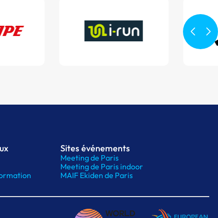
aux
Sites événements
Meeting de Paris
Meeting de Paris indoor
ormation
MAIF Ekiden de Paris