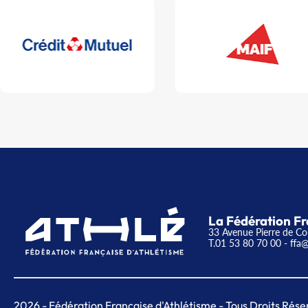
La Fédération Fr
33 Avenue Pierre de Co
T.01 53 80 70 00
- ffa@
2026
- Fédération Française d'Athlétisme - Tous Droits Rése