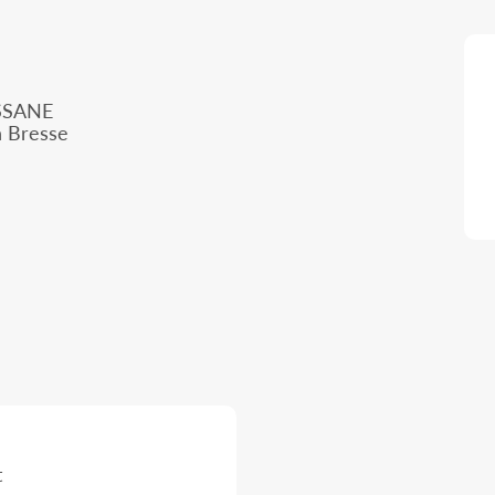
SSANE
n Bresse
t