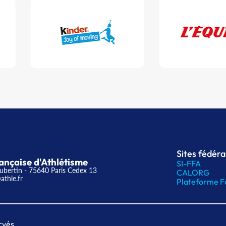
Sites fédér
ançaise d'Athlétisme
SI-FFA
ubertin - 75640 Paris Cedex 13
CALORG
athle.fr
Plateforme F
rvés