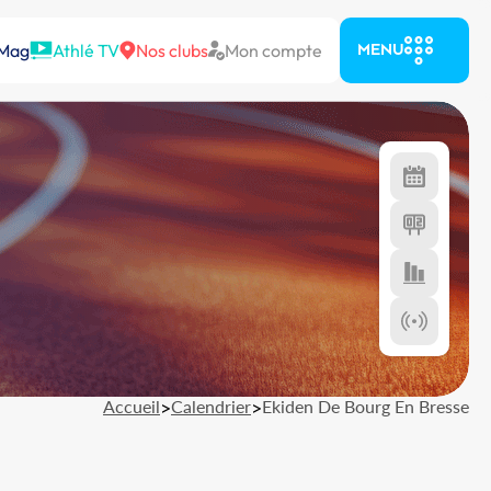
 Mag
Athlé TV
Nos clubs
Mon compte
MENU
Accueil
>
Calendrier
>
Ekiden De Bourg En Bresse