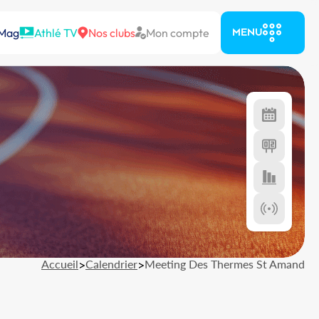
 Mag
Athlé TV
Nos clubs
Mon compte
MENU
Accueil
>
Calendrier
>
Meeting Des Thermes St Amand