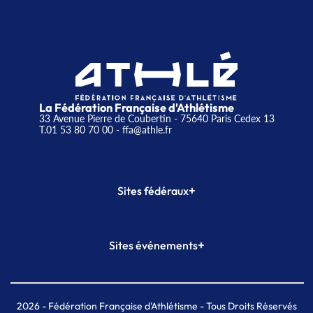
La Fédération Française d'Athlétisme
33 Avenue Pierre de Coubertin - 75640 Paris Cedex 13
T.01 53 80 70 00
- ffa@athle.fr
+
Sites fédéraux
SI-FFA
CALORG
+
Sites événements
Plateforme Formation
Meeting de Paris
Meeting de Paris indoor
MAIF Ekiden de Paris
2026
- Fédération Française d'Athlétisme - Tous Droits Réservés