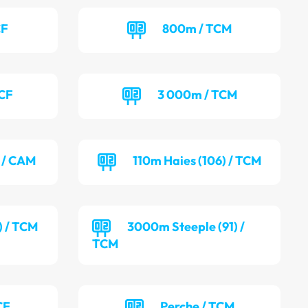
CF
800m / TCM
TCF
3 000m / TCM
) / CAM
110m Haies (106) / TCM
) / TCM
3000m Steeple (91) /
TCM
CF
Perche / TCM