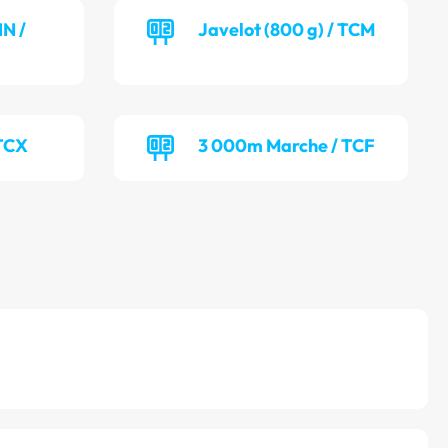
NN /
Javelot (800 g) / TCM
 TCX
3 000m Marche / TCF