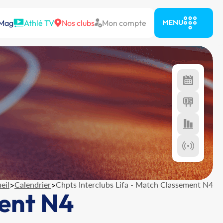
 Mag
Athlé TV
Nos clubs
Mon compte
MENU
eil
>
Calendrier
>
Chpts Interclubs Lifa - Match Classement N4
ment N4