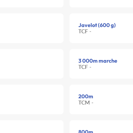
Javelot (600 g)
TCF -
3 000m marche
TCF -
200m
TCM -
800m