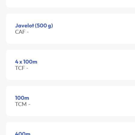
Javelot (500 g)
CAF -
4 x 100m
TCF -
100m
TCM -
400m