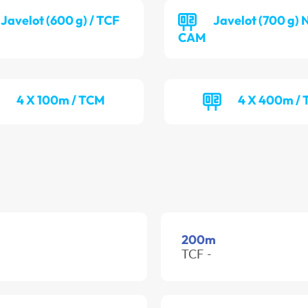
Javelot (600 g) / TCF
Javelot (700 g) 
CAM
4 X 100m / TCM
4 X 400m /
200m
TCF -