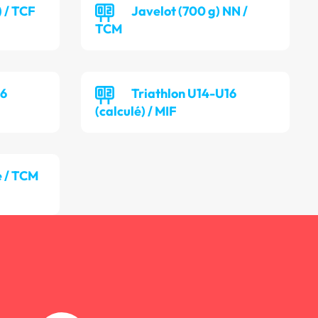
) / TCF
Javelot (700 g) NN /
TCM
16
Triathlon U14-U16
(calculé) / MIF
 / TCM