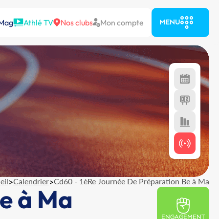
 Mag
Athlé TV
Nos clubs
Mon compte
MENU
eil
>
Calendrier
>
Cd60 - 1èRe Journée De Préparation Be à Ma
Be à Ma
ENGAGEMENT