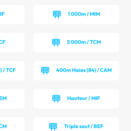
IF
1 000m / MIM
TCF
5 000m / TCM
) / TCF
400m Haies (84) / CAM
BEM
Hauteur / MIF
TCM
Triple saut / BEF