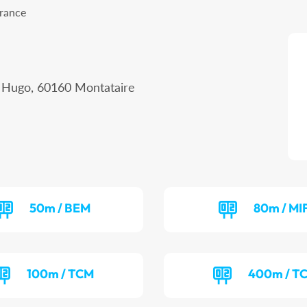
France
r Hugo, 60160 Montataire
50m / BEM
80m / MI
100m / TCM
400m / T