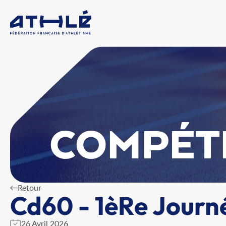
COMPÉT
Retour
Cd60 - 1èRe Journ
26 Avril 2026