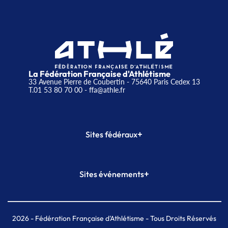
La Fédération Française d'Athlétisme
33 Avenue Pierre de Coubertin - 75640 Paris Cedex 13
T.01 53 80 70 00
- ffa@athle.fr
+
Sites fédéraux
SI-FFA
CALORG
+
Sites événements
Plateforme Formation
Meeting de Paris
Meeting de Paris indoor
MAIF Ekiden de Paris
2026
- Fédération Française d'Athlétisme - Tous Droits Réservés