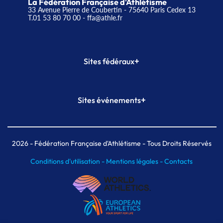
La Fédération Française d'Athlétisme
33 Avenue Pierre de Coubertin - 75640 Paris Cedex 13
T.01 53 80 70 00
- ffa@athle.fr
+
Sites fédéraux
SI-FFA
CALORG
+
Sites événements
Plateforme Formation
Meeting de Paris
Meeting de Paris indoor
MAIF Ekiden de Paris
2026
- Fédération Française d'Athlétisme - Tous Droits Réservés
Conditions d'utilisation -
Mentions légales -
Contacts