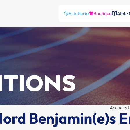
Billetterie
Boutique
Athlé
ITIONS
Accueil
>
C
rd Benjamin(e)s En