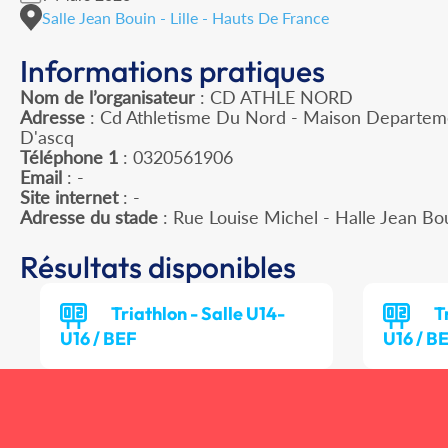
Salle Jean Bouin - Lille - Hauts De France
Informations pratiques
Nom de l’organisateur
: CD ATHLE NORD
Adresse
: Cd Athletisme Du Nord - Maison Departeme
D'ascq
Téléphone 1
: 0320561906
Email
: -
Site internet
: -
Adresse du stade
: Rue Louise Michel - Halle Jean Bo
Résultats disponibles
Triathlon - Salle U14-
T
U16 / BEF
U16 / B