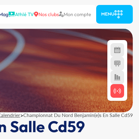
 Mag
Athlé TV
Nos clubs
Mon compte
MENU
alendrier
>
Championnat Du Nord Benjamin(e)s En Salle Cd59
 Salle Cd59