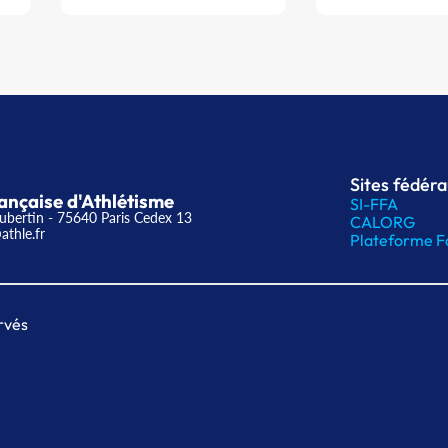
Sites fédér
ançaise d'Athlétisme
SI-FFA
ubertin - 75640 Paris Cedex 13
CALORG
athle.fr
Plateforme F
rvés