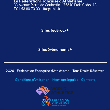
La Fédération Française d'Athlétisme
33 Avenue Pierre de Coubertin - 75640 Paris Cedex 13
T.01 53 80 70 00
- ffa@athle.fr
+
Sites fédéraux
SI-FFA
CALORG
+
Sites événements
Plateforme Formation
Meeting de Paris
Meeting de Paris indoor
MAIF Ekiden de Paris
2026
- Fédération Française d'Athlétisme - Tous Droits Réservés
Conditions d'utilisation -
Mentions légales -
Contacts