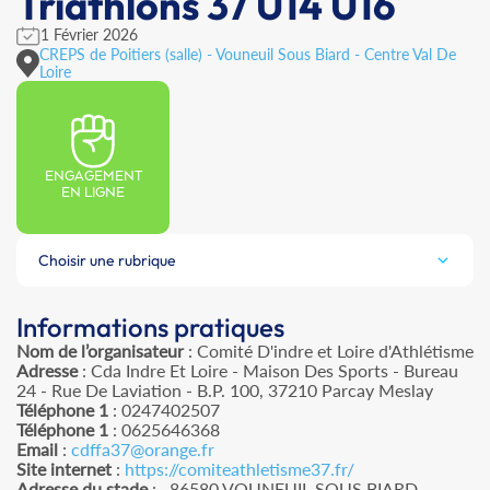
Triathlons 37 U14 U16
1 Février 2026
CREPS de Poitiers (salle) - Vouneuil Sous Biard - Centre Val De
Loire
ENGAGEMENT
EN LIGNE
Choisir une rubrique
Informations pratiques
Nom de l’organisateur
: Comité D'indre et Loire d'Athlétisme
Adresse
: Cda Indre Et Loire - Maison Des Sports - Bureau
24 - Rue De Laviation - B.P. 100, 37210 Parcay Meslay
Téléphone 1
: 0247402507
Téléphone 1
: 0625646368
Email
:
cdffa37@orange.fr
Site internet
:
https://comiteathletisme37.fr/
Adresse du stade
: , 86580 VOUNEUIL SOUS BIARD