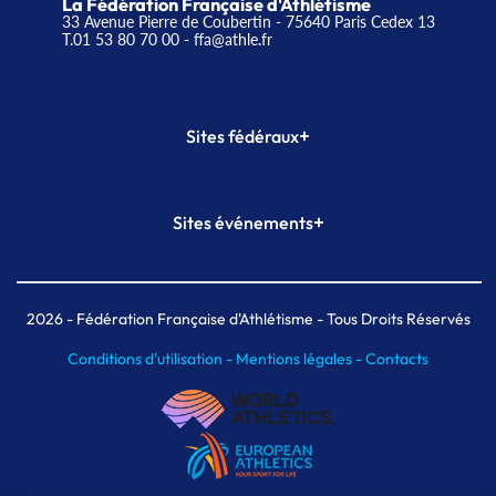
La Fédération Française d'Athlétisme
33 Avenue Pierre de Coubertin - 75640 Paris Cedex 13
T.01 53 80 70 00
- ffa@athle.fr
+
Sites fédéraux
SI-FFA
CALORG
+
Sites événements
Plateforme Formation
Meeting de Paris
Meeting de Paris indoor
MAIF Ekiden de Paris
2026
- Fédération Française d'Athlétisme - Tous Droits Réservés
Conditions d'utilisation -
Mentions légales -
Contacts