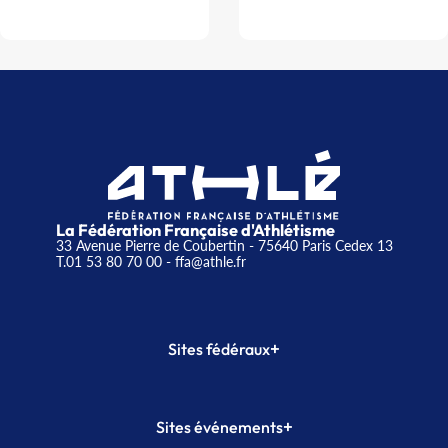
La Fédération Française d'Athlétisme
33 Avenue Pierre de Coubertin - 75640 Paris Cedex 13
T.01 53 80 70 00
- ffa@athle.fr
+
Sites fédéraux
SI-FFA
CALORG
+
Sites événements
Plateforme Formation