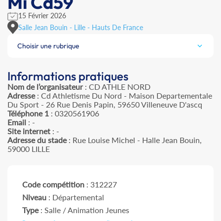
Mi Cd59
15 Février 2026
Salle Jean Bouin - Lille - Hauts De France
Choisir une rubrique
Informations pratiques
Nom de l’organisateur
: CD ATHLE NORD
Adresse
: Cd Athletisme Du Nord - Maison Departementale
Du Sport - 26 Rue Denis Papin, 59650 Villeneuve D'ascq
Téléphone 1
: 0320561906
Email
: -
Site internet
: -
Adresse du stade
: Rue Louise Michel - Halle Jean Bouin,
59000 LILLE
Code compétition
: 312227
Niveau
: Départemental
Type
: Salle / Animation Jeunes