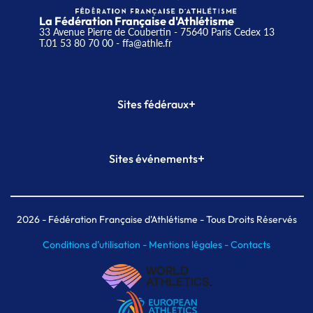
La Fédération Française d'Athlétisme
33 Avenue Pierre de Coubertin - 75640 Paris Cedex 13
T.01 53 80 70 00
- ffa@athle.fr
+
Sites fédéraux
SI-FFA
CALORG
+
Sites événements
Plateforme Formation
Meeting de Paris
Meeting de Paris indoor
MAIF Ekiden de Paris
2026
- Fédération Française d'Athlétisme - Tous Droits Réservés
Conditions d'utilisation -
Mentions légales -
Contacts