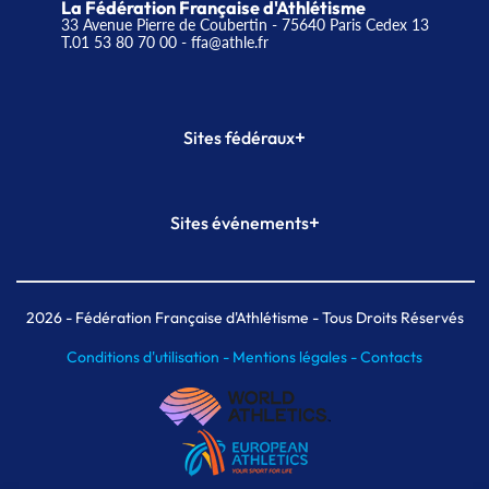
La Fédération Française d'Athlétisme
33 Avenue Pierre de Coubertin - 75640 Paris Cedex 13
T.01 53 80 70 00
- ffa@athle.fr
+
Sites fédéraux
SI-FFA
CALORG
+
Sites événements
Plateforme Formation
Meeting de Paris
Meeting de Paris indoor
MAIF Ekiden de Paris
2026
- Fédération Française d'Athlétisme - Tous Droits Réservés
Conditions d'utilisation -
Mentions légales -
Contacts