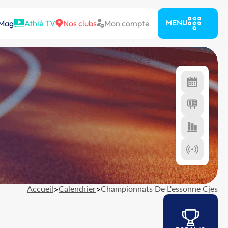
 Mag
Athlé TV
Nos clubs
Mon compte
MENU
Accueil
>
Calendrier
>
Championnats De L'essonne Cjes