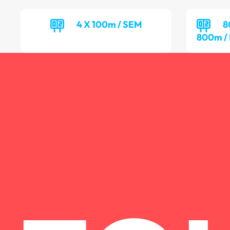
4 X 100m / SEM
8
800m /