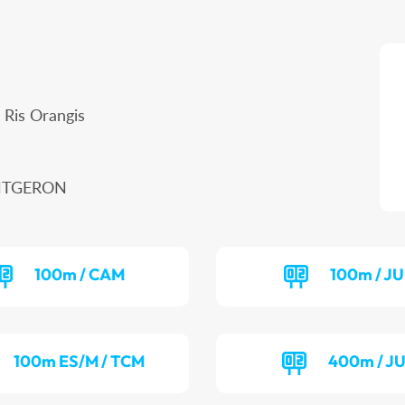
 Ris Orangis
ONTGERON
100m / CAM
100m / J
100m ES/M / TCM
400m / J