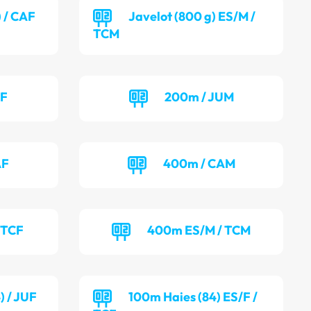
) / CAF
Javelot (800 g) ES/M /
TCM
UF
200m / JUM
AF
400m / CAM
 TCF
400m ES/M / TCM
) / JUF
100m Haies (84) ES/F /