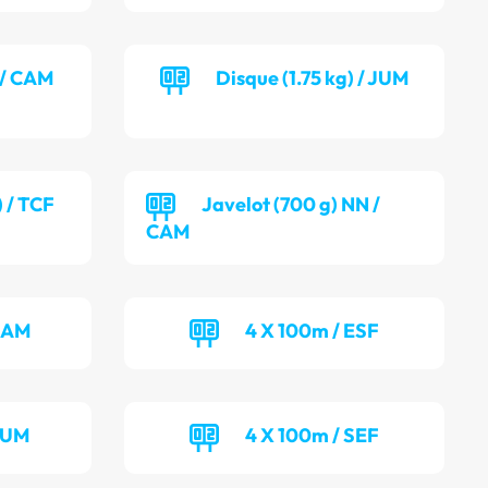
) / CAM
Disque (1.75 kg) / JUM
) / TCF
Javelot (700 g) NN /
CAM
 CAM
4 X 100m / ESF
JUM
4 X 100m / SEF