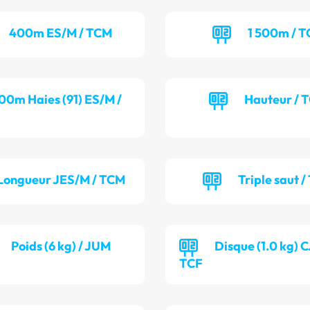
400m ES/M / TCM
1 500m / T
00m Haies (91) ES/M /
Hauteur / 
Longueur JES/M / TCM
Triple saut /
Poids (6 kg) / JUM
Disque (1.0 kg) C
TCF