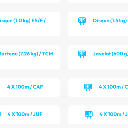
isque (1.0 kg) ES/F /
Disque (1.5 kg
arteau (7.26 kg) / TCM
Javelot (600 g
4 X 100m / CAF
4 X 100m /
4 X 100m / JUF
4 X 100m / 