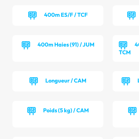
400m ES/F / TCF
400m Haies (91) / JUM
4
TCM
Longueur / CAM
Poids (5 kg) / CAM