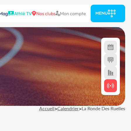
 Mag
Athlé TV
Nos clubs
Mon compte
MENU
Accueil
>
Calendrier
>
La Ronde Des Ruelles