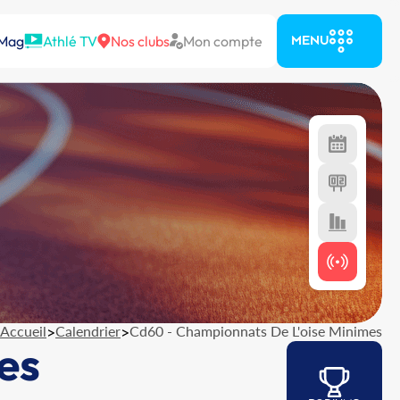
 Mag
Athlé TV
Nos clubs
Mon compte
MENU
Accueil
>
Calendrier
>
Cd60 - Championnats De L'oise Minimes
es