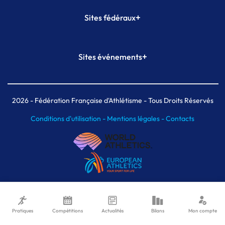
+
Sites fédéraux
SI-FFA
CALORG
+
Sites événements
Plateforme Formation
Meeting de Paris
Meeting de Paris indoor
MAIF Ekiden de Paris
2026
- Fédération Française d'Athlétisme - Tous Droits Réservés
Conditions d'utilisation -
Mentions légales -
Contacts
Pratiques
Compétitions
Actualités
Bilans
Mon compte