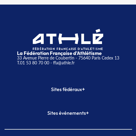
La Fédération Française d'Athlétisme
33 Avenue Pierre de Coubertin - 75640 Paris Cedex 13
T.01 53 80 70 00
- ffa@athle.fr
+
Sites fédéraux
SI-FFA
CALORG
+
Sites événements
Plateforme Formation
Meeting de Paris
Meeting de Paris indoor