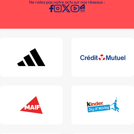
Ne ratez pas notre actu sur nos réseaux :