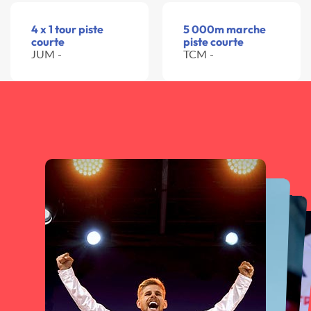
4 x 1 tour piste
5 000m marche
courte
piste courte
JUM -
TCM -