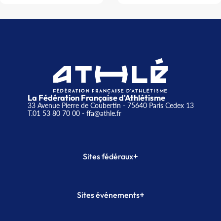
La Fédération Française d'Athlétisme
33 Avenue Pierre de Coubertin - 75640 Paris Cedex 13
T.01 53 80 70 00
- ffa@athle.fr
+
Sites fédéraux
SI-FFA
CALORG
+
Sites événements
Plateforme Formation
Meeting de Paris