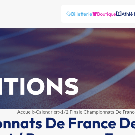
Billetterie
Boutique
Athlé
ITIONS
Accueil
>
Calendrier
>
1/2 Finale Championnats De Franc
onnats De France D