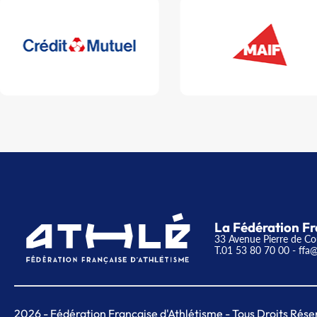
La Fédération Fr
33 Avenue Pierre de Co
T.01 53 80 70 00
- ffa@
2026
- Fédération Française d'Athlétisme - Tous Droits Rése