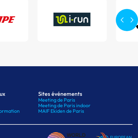
aux
Sites événements
Meeting de Paris
Meeting de Paris indoor
ormation
MAIF Ekiden de Paris