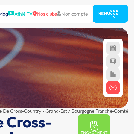
 Mag
Athlé TV
Nos clubs
Mon compte
MENU
e De Cross-Country - Grand-Est / Bourgogne Franche-Comté
e Cross-
ENGAGEMENT