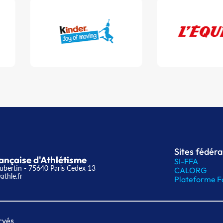
Sites fédér
ançaise d'Athlétisme
SI-FFA
ubertin - 75640 Paris Cedex 13
CALORG
athle.fr
Plateforme F
rvés