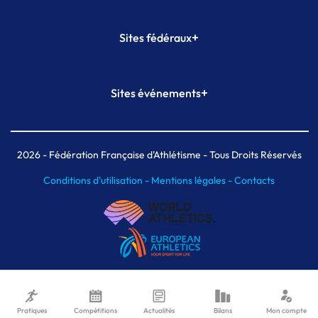
+
Sites fédéraux
SI-FFA
CALORG
+
Sites événements
Plateforme Formation
Meeting de Paris
Meeting de Paris indoor
MAIF Ekiden de Paris
2026
- Fédération Française d'Athlétisme - Tous Droits Réservés
Conditions d'utilisation -
Mentions légales -
Contacts
Pratiques
Compétitions
Actualités
Bilans
Mon compte