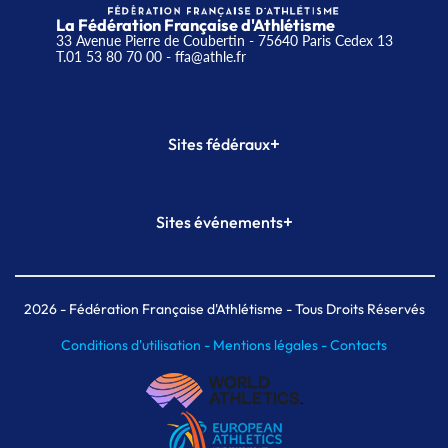
La Fédération Française d'Athlétisme
33 Avenue Pierre de Coubertin - 75640 Paris Cedex 13
T.01 53 80 70 00
- ffa@athle.fr
+
Sites fédéraux
SI-FFA
CALORG
+
Sites événements
Plateforme Formation
Meeting de Paris
Meeting de Paris indoor
MAIF Ekiden de Paris
2026
- Fédération Française d'Athlétisme - Tous Droits Réservés
Conditions d'utilisation -
Mentions légales -
Contacts