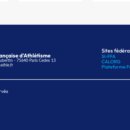
Sites fédér
ançaise d'Athlétisme
SI-FFA
ubertin - 75640 Paris Cedex 13
CALORG
athle.fr
Plateforme F
rvés