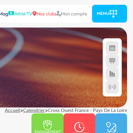
 Mag
Athlé TV
Nos clubs
Mon compte
MENU
Accueil
>
Calendrier
>
Cross Ouest France - Pays De La Loire
ENGAGEMENT