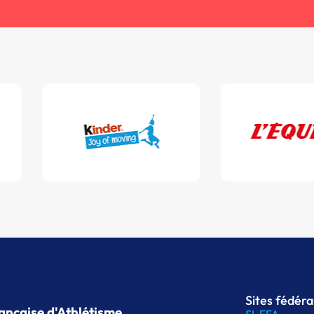
Sites fédér
ançaise d'Athlétisme