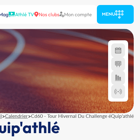
 Mag
Athlé TV
Nos clubs
Mon compte
MENU
l
>
Calendrier
>
Cd60 - Tour Hivernal Du Challenge éQuip'athlé
uip'athlé