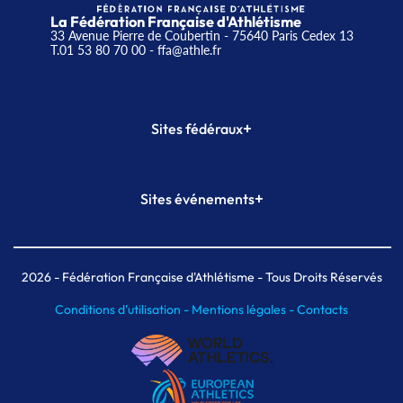
La Fédération Française d'Athlétisme
33 Avenue Pierre de Coubertin - 75640 Paris Cedex 13
T.01 53 80 70 00
- ffa@athle.fr
+
Sites fédéraux
SI-FFA
CALORG
+
Sites événements
Plateforme Formation
Meeting de Paris
Meeting de Paris indoor
MAIF Ekiden de Paris
2026
- Fédération Française d'Athlétisme - Tous Droits Réservés
Conditions d'utilisation -
Mentions légales -
Contacts