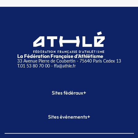
La Fédération Française d'Athlétisme
33 Avenue Pierre de Coubertin - 75640 Paris Cedex 13
T.01 53 80 70 00
- ffa@athle.fr
+
Sites fédéraux
SI-FFA
CALORG
+
Sites événements
Plateforme Formation
Meeting de Paris
Meeting de Paris indoor