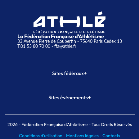
La Fédération Française d'Athlétisme
33 Avenue Pierre de Coubertin - 75640 Paris Cedex 13
T.01 53 80 70 00
- ffa@athle.fr
+
Sites fédéraux
SI-FFA
CALORG
+
Sites événements
Plateforme Formation
Meeting de Paris
Meeting de Paris indoor
MAIF Ekiden de Paris
2026
- Fédération Française d'Athlétisme - Tous Droits Réservés
Conditions d'utilisation -
Mentions légales -
Contacts