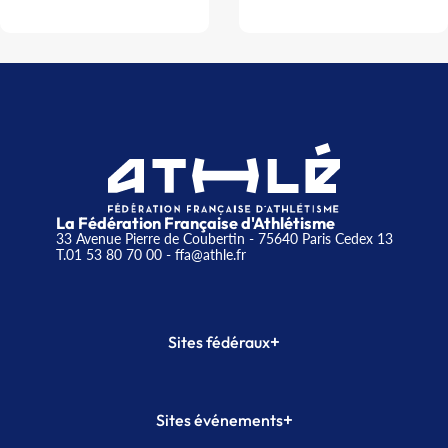
La Fédération Française d'Athlétisme
33 Avenue Pierre de Coubertin - 75640 Paris Cedex 13
T.01 53 80 70 00
- ffa@athle.fr
+
Sites fédéraux
SI-FFA
CALORG
+
Sites événements
Plateforme Formation