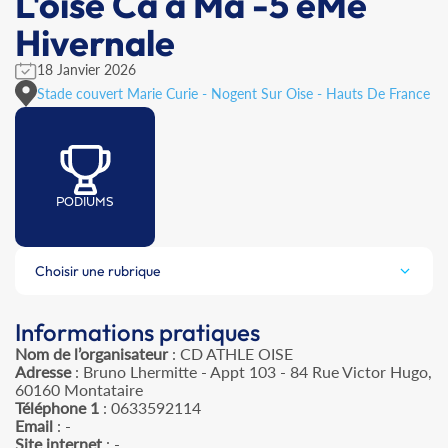
L'oise Ca à Ma -5 èMe
Hivernale
18 Janvier 2026
Stade couvert Marie Curie - Nogent Sur Oise - Hauts De France
PODIUMS
Choisir une rubrique
Informations pratiques
Nom de l’organisateur
: CD ATHLE OISE
Adresse
: Bruno Lhermitte - Appt 103 - 84 Rue Victor Hugo,
60160 Montataire
Téléphone 1
: 0633592114
Email
: -
Site internet
: -