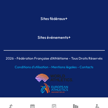
+
Sites fédéraux
SI-FFA
CALORG
+
Sites événements
Plateforme Formation
Meeting de Paris
Meeting de Paris indoor
MAIF Ekiden de Paris
2026
- Fédération Française d'Athlétisme - Tous Droits Réservés
Conditions d'utilisation -
Mentions légales -
Contacts