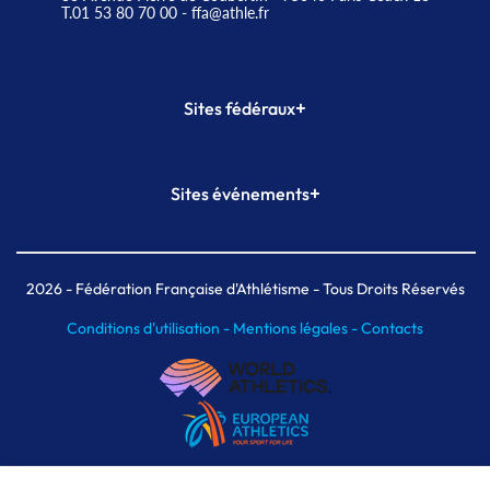
T.01 53 80 70 00
- ffa@athle.fr
+
Sites fédéraux
SI-FFA
CALORG
+
Sites événements
Plateforme Formation
Meeting de Paris
Meeting de Paris indoor
MAIF Ekiden de Paris
2026
- Fédération Française d'Athlétisme - Tous Droits Réservés
Conditions d'utilisation -
Mentions légales -
Contacts