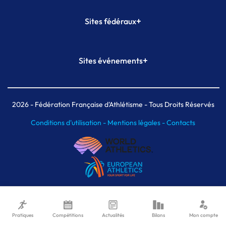
+
Sites fédéraux
SI-FFA
CALORG
+
Sites événements
Plateforme Formation
Meeting de Paris
Meeting de Paris indoor
MAIF Ekiden de Paris
2026
- Fédération Française d'Athlétisme - Tous Droits Réservés
Conditions d'utilisation -
Mentions légales -
Contacts
Pratiques
Compétitions
Actualités
Bilans
Mon compte