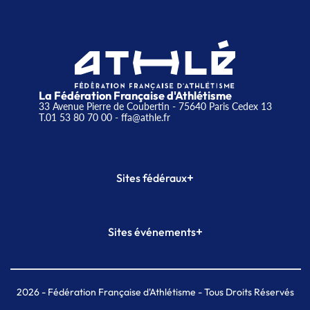
La Fédération Française d'Athlétisme
33 Avenue Pierre de Coubertin - 75640 Paris Cedex 13
T.01 53 80 70 00
- ffa@athle.fr
+
Sites fédéraux
SI-FFA
CALORG
+
Sites événements
Plateforme Formation
Meeting de Paris
Meeting de Paris indoor
MAIF Ekiden de Paris
2026
- Fédération Française d'Athlétisme - Tous Droits Réservés