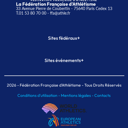
La Fédération Française d'Athlétisme
33 Avenue Pierre de Coubertin - 75640 Paris Cedex 13
T.01 53 80 70 00
- ffa@athle.fr
+
Sites fédéraux
SI-FFA
CALORG
+
Sites événements
Plateforme Formation
Meeting de Paris
Meeting de Paris indoor
MAIF Ekiden de Paris
2026
- Fédération Française d'Athlétisme - Tous Droits Réservés
Conditions d'utilisation -
Mentions légales -
Contacts