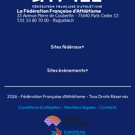
La Fédération Française d'Athlétisme
33 Avenue Pierre de Coubertin - 75640 Paris Cedex 13
T.01 53 80 70 00
- ffa@athle.fr
+
Sites fédéraux
SI-FFA
CALORG
+
Sites événements
Plateforme Formation
Meeting de Paris
Meeting de Paris indoor
MAIF Ekiden de Paris
2026
- Fédération Française d'Athlétisme - Tous Droits Réservés
Conditions d'utilisation -
Mentions légales -
Contacts